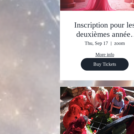
Inscription pour le
deuxièmes années
dans l'école des
Thu, Sep 17
zoom
myrrophores
More info
Buy Tickets