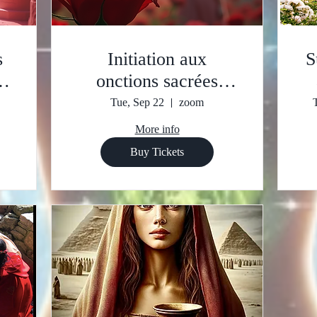
s
Initiation aux
S
onctions sacrées
myrrophores Cursus
Tue, Sep 22
zoom
12 mois
More info
Buy Tickets