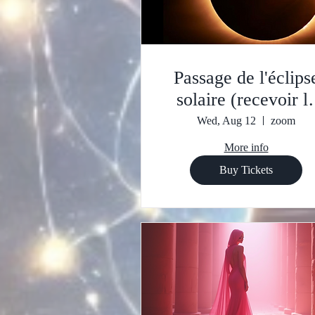
Passage de l'éclips
solaire (recevoir le
soin d'onction Tar
Wed, Aug 12
zoom
verte )
More info
Buy Tickets