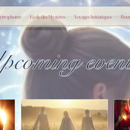
Myrrophores
Ecole des Mystères
Voyages Initiatiques
Bout
pcoming even