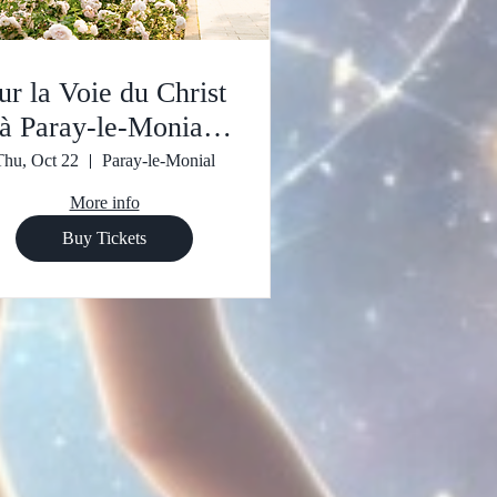
ur la Voie du Christ
à Paray-le-Monial
Boîte de réception
Thu, Oct 22
Paray-le-Monial
More info
Buy Tickets