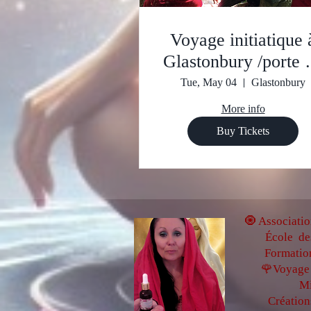
Voyage initiatique à
Glastonbury /porte 
Chakra du coeur de 
Tue, May 04
Glastonbury
terre
More info
Buy Tickets
🧿 Associatio
École de
Formatio
🌹Voyage 
Mi
Création