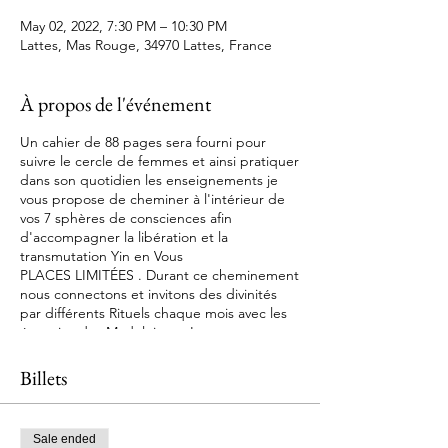
May 02, 2022, 7:30 PM – 10:30 PM
Lattes, Mas Rouge, 34970 Lattes, France
À propos de l'événement
Un cahier de 88 pages sera fourni pour
suivre le cercle de femmes et ainsi pratiquer
dans son quotidien les enseignements je
vous propose de cheminer à l'intérieur de
vos 7 sphères de consciences afin
d'accompagner la libération et la
transmutation Yin en Vous
PLACES LIMITÉES . Durant ce cheminement
nous connectons et invitons des divinités
par différents Rituels chaque mois avec les
énergies des Madeleines . Les rencontres
ont lieu une fois par mois Tenue exigée qui
se compose d'une Robe rouge et un châle
Billets
rouge . Sur le chemin vous rencontrerez
donc: La Rose Rouge Marie Madeleine
Chakra racine La Rose Orange Chakra Sacré
Sale ended
La Rose Jaune ISIS Chakra Solaire La Rose