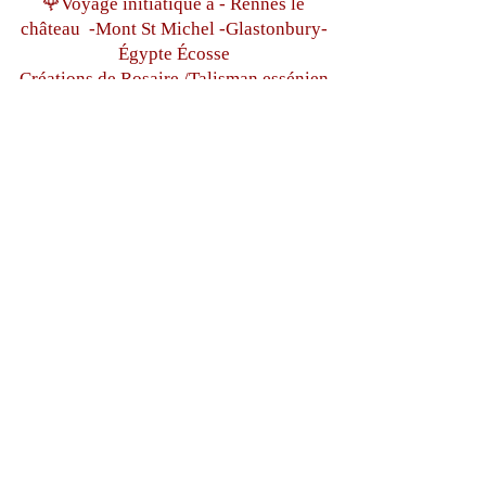
🌹Voyage initiatique à - Rennes le
château
-Mont St Michel -
Glastonbury-
Égypte
Écosse
Créations de Rosaire /Talisman essénien
égyptien
www.soeursdesetoiles.com
Tous droits réservés
sistersdesetoiles@gmail.com
+33(0)6 87 97 32 71