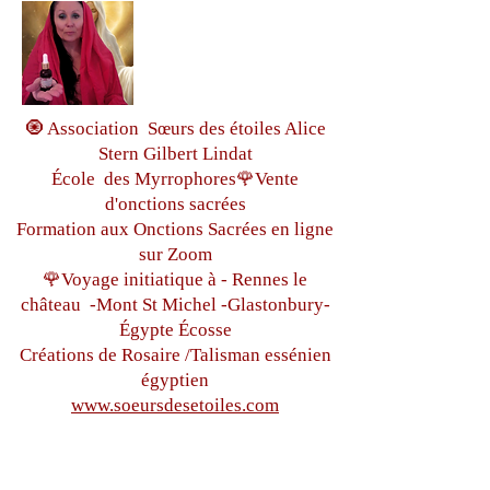
🧿 Association Sœurs des étoiles Alice
Stern Gilbert Lindat
École des Myrrophores🌹Vente
d'onctions sacrées
Formation aux Onctions Sacrées
en ligne
sur Zoom
🌹Voyage initiatique à - Rennes le
château
-Mont St Michel -
Glastonbury-
Égypte
Écosse
Créations de Rosaire /Talisman essénien
égyptien
www.soeursdesetoiles.com
Tous droits réservés