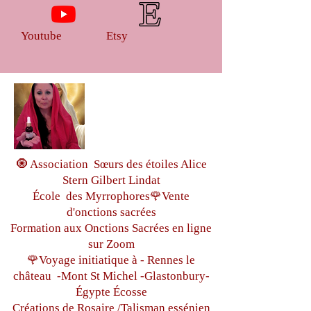
Youtube
Etsy
🧿 Association Sœurs des étoiles Alice
Stern Gilbert Lindat
École des Myrrophores🌹Vente
d'onctions sacrées
Formation aux Onctions Sacrées
en ligne
sur Zoom
🌹Voyage initiatique à - Rennes le
château
-Mont St Michel -
Glastonbury-
Égypte
Écosse
Créations de Rosaire /Talisman essénien