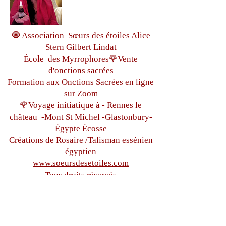
🧿 Association Sœurs des étoiles Alice
Stern Gilbert Lindat
École des Myrrophores🌹Vente
d'onctions sacrées
Formation aux Onctions Sacrées
en ligne
sur Zoom
🌹Voyage initiatique à - Rennes le
château
-Mont St Michel -
Glastonbury-
Égypte
Écosse
Créations de Rosaire /Talisman essénien
égyptien
www.soeursdesetoiles.com
Tous droits réservés