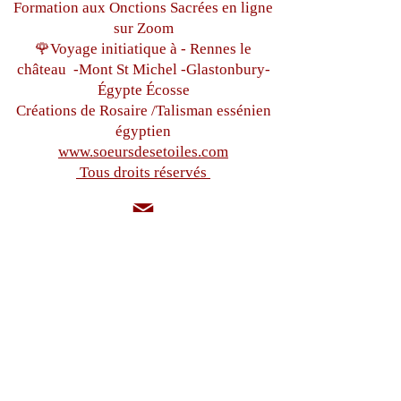
Formation aux Onctions Sacrées
en ligne
sur Zoom
🌹Voyage initiatique à - Rennes le
château
-Mont St Michel -
Glastonbury-
Égypte
Écosse
Créations de Rosaire /Talisman essénien
égyptien
www.soeursdesetoiles.com
Tous droits réservés
sistersdesetoiles@gmail.com
+33(0)6 87 97 32 71