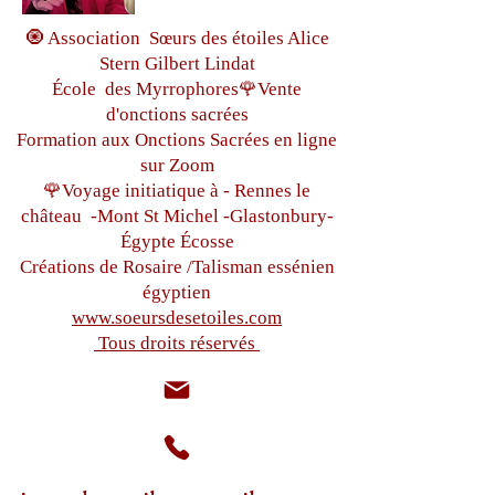
🧿 Association Sœurs des étoiles Alice
Stern Gilbert Lindat
École des Myrrophores🌹Vente
d'onctions sacrées
Formation aux Onctions Sacrées
en ligne
sur Zoom
🌹Voyage initiatique à - Rennes le
château
-Mont St Michel -
Glastonbury-
Égypte
Écosse
Créations de Rosaire /Talisman essénien
égyptien
www.soeursdesetoiles.com
Tous droits réservés