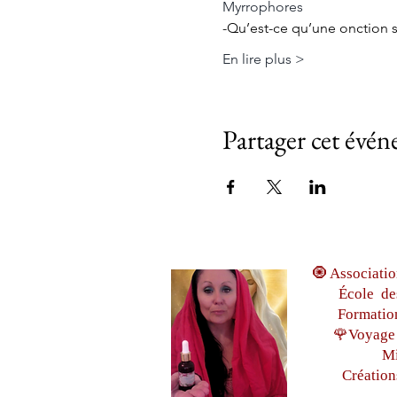
Myrrophores
-Qu’est-ce qu’une onction s
En lire plus >
Partager cet évé
🧿 Associatio
École de
Formatio
🌹Voyage 
Mi
Création