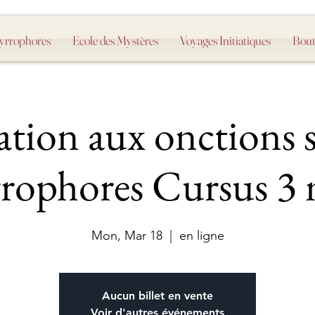
Myrrophores
Ecole des Mystères
Voyages Initiatiques
Bout
tion aux onctions s
rophores Cursus 3 
Mon, Mar 18
  |  
en ligne
Aucun billet en vente
Voir d'autres événements