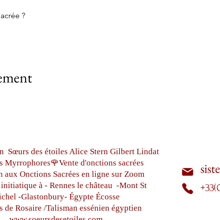
acrée ?
nement
n Sœurs des étoiles Alice Stern Gilbert Lindat
s Myrrophores🌹Vente d'onctions sacrées
sist
n aux Onctions Sacrées
en ligne sur Zoom
initiatique à - Rennes le château
-Mont St
+33(
chel -
Glastonbury-
Égypte
Écosse
s de Rosaire /Talisman essénien égyptien
www.soeursdesetoiles.com