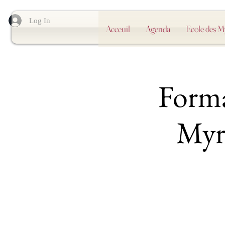
Log In
Acceuil
Agenda
Ecole des 
Forma
Myr