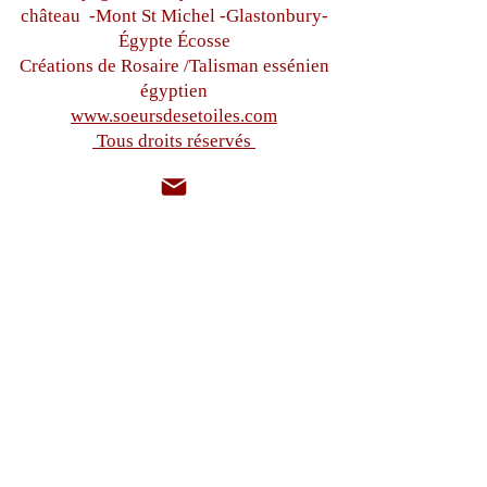
château
-Mont St Michel -
Glastonbury-
Égypte
Écosse
Créations de Rosaire /Talisman essénien
égyptien
www.soeursdesetoiles.com
Tous droits réservés
sistersdesetoiles@gmail.com
+33(0)6 87 97 32 71