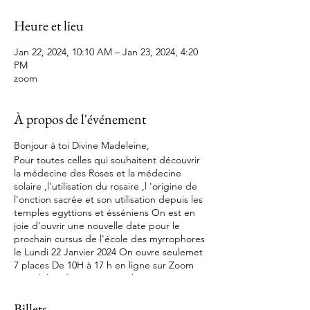
Heure et lieu
Jan 22, 2024, 10:10 AM – Jan 23, 2024, 4:20
PM
zoom
À propos de l'événement
Bonjour à toi Divine Madeleine,
Pour toutes celles qui souhaitent découvrir
la médecine des Roses et la médecine
solaire ,l'utilisation du rosaire ,l 'origine de
l'onction sacrée et son utilisation depuis les
temples egyttions et ésséniens On est en
joie d'ouvrir une nouvelle date pour le
prochain cursus de l'école des myrrophores
le Lundi 22 Janvier 2024 On ouvre seulemet
7 places De 10H à 17 h en ligne sur Zoom
(Possibilité de commencer le cursus sur une
autre date en individuel ) . Pour réserver
c'est par ici
Billets