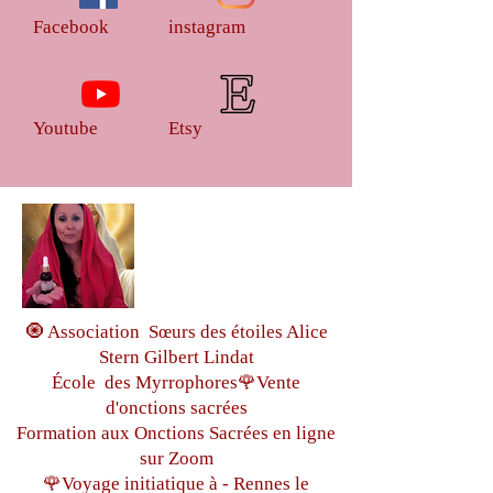
vous présente Une voie vers l'unicité Par les
huiles d'Onctions Sacrées Myrrophores et
Facebook
instagram
les Parfums d'Onctions
Avec tout notre amour Gilbert et Alice
Stern
Youtube
Etsy
🧿 Association Sœurs des étoiles Alice
Stern Gilbert Lindat
École des Myrrophores🌹Vente
d'onctions sacrées
Formation aux Onctions Sacrées
en ligne
sur Zoom
🌹Voyage initiatique à - Rennes le