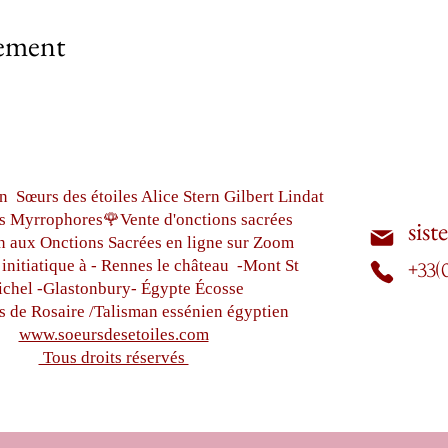
nement
n Sœurs des étoiles Alice Stern Gilbert Lindat
s Myrrophores🌹Vente d'onctions sacrées
sist
n aux Onctions Sacrées
en ligne sur Zoom
initiatique à - Rennes le château
-Mont St
+33(
chel -
Glastonbury-
Égypte
Écosse
s de Rosaire /Talisman essénien égyptien
www.soeursdesetoiles.com
Tous droits réservés