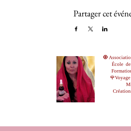
Partager cet évé
🧿 Associatio
École de
Formatio
🌹Voyage 
Mi
Création