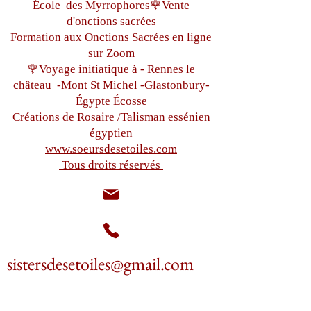
École des Myrrophores🌹Vente
d'onctions sacrées
Formation aux Onctions Sacrées
en ligne
sur Zoom
🌹Voyage initiatique à - Rennes le
château
-Mont St Michel -
Glastonbury-
Égypte
Écosse
Créations de Rosaire /Talisman essénien
égyptien
www.soeursdesetoiles.com
Tous droits réservés
sistersdesetoiles@gmail.com
+33(0)6 87 97 32 71