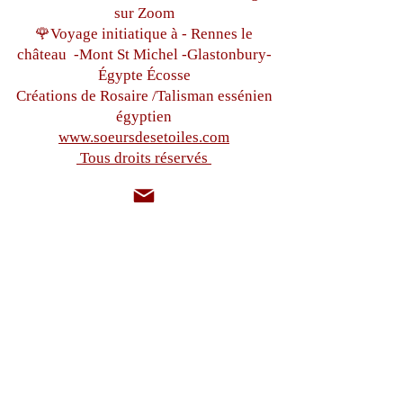
sur Zoom
🌹Voyage initiatique à - Rennes le
château
-Mont St Michel -
Glastonbury-
Égypte
Écosse
Créations de Rosaire /Talisman essénien
égyptien
www.soeursdesetoiles.com
Tous droits réservés
sistersdesetoiles@gmail.com
+33(0)6 87 97 32 71