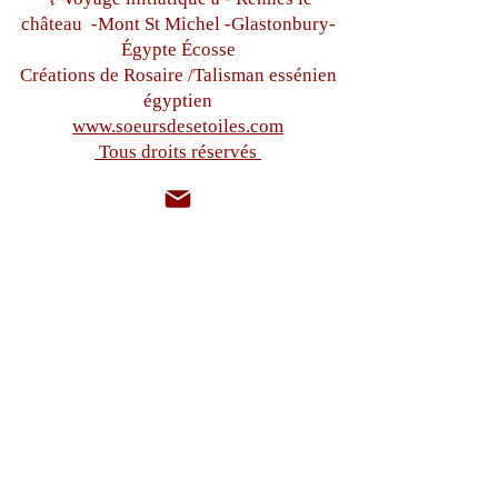
château
-Mont St Michel -
Glastonbury-
Égypte
Écosse
Créations de Rosaire /Talisman essénien
égyptien
www.soeursdesetoiles.com
Tous droits réservés
sistersdesetoiles@gmail.com
+33(0)6 87 97 32 71