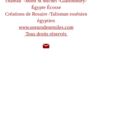
château
-Mont St Michel -
Glastonbury-
Égypte
Écosse
Créations de Rosaire /Talisman essénien
égyptien
www.soeursdesetoiles.com
Tous droits réservés
sistersdesetoiles@gmail.com
+33(0)6 87 97 32 71