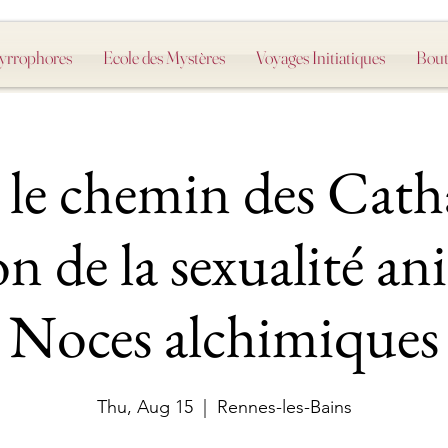
Myrrophores
Ecole des Mystères
Voyages Initiatiques
Bout
 le chemin des Cath
on de la sexualité a
Noces alchimiques
Thu, Aug 15
  |  
Rennes-les-Bains