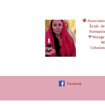
🧿 Associatio
École de
Formatio
🌹Voyage 
Mi
Création
Facebook