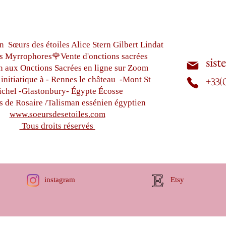
n Sœurs des étoiles Alice Stern Gilbert Lindat
s Myrrophores🌹Vente d'onctions sacrées
sist
n aux Onctions Sacrées
en ligne sur Zoom
initiatique à - Rennes le château
-Mont St
+33(
chel -
Glastonbury-
Égypte
Écosse
s de Rosaire /Talisman essénien égyptien
www.soeursdesetoiles.com
Tous droits réservés
instagram
Etsy