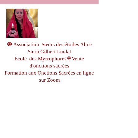
🧿 Association Sœurs des étoiles Alice
Stern Gilbert Lindat
École des Myrrophores🌹Vente
d'onctions sacrées
Formation aux Onctions Sacrées
en ligne
sur Zoom
🌹Voyage initiatique à - Rennes le
château
-Mont St Michel -
Glastonbury-
Égypte
Écosse
Créations de Rosaire /Talisman essénien
égyptien
www.soeursdesetoiles.com
Tous droits réservés