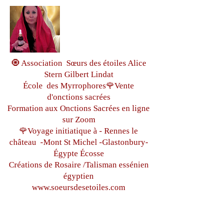
🧿 Association Sœurs des étoiles Alice
Stern Gilbert Lindat
École des Myrrophores🌹Vente
d'onctions sacrées
Formation aux Onctions Sacrées
en ligne
sur Zoom
🌹Voyage initiatique à - Rennes le
château
-Mont St Michel -
Glastonbury-
Égypte
Écosse
Créations de Rosaire /Talisman essénien
égyptien
www.soeursdesetoiles.com
Tous droits réservés