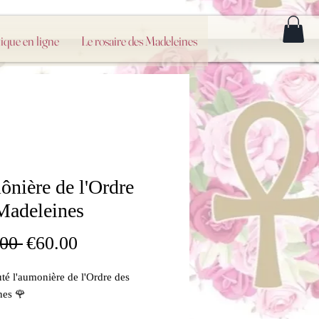
ique en ligne
Le rosaire des Madeleines
nière de l'Ordre
Madeleines
Regular
Sale
00 
€60.00
Price
Price
é l'aumonière de l'Ordre des
nes 🌹