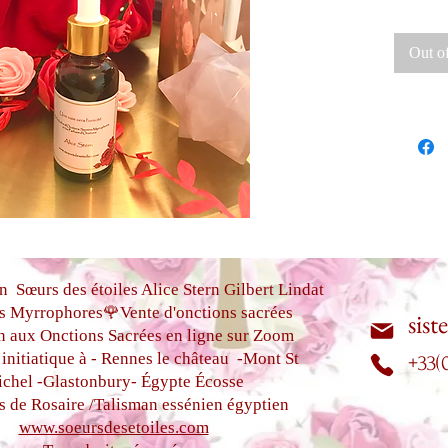
Une créa
artiste 
Out o
chères s
dans un 
d'or
On a vo
lors de 
autres
Elles vo
parfums 
n Sœurs des étoiles Alice Stern Gilbert Lindat
dans le
s Myrrophores🌹Vente d'onctions sacrées
sist
n aux Onctions Sacrées
en ligne sur Zoom
initiatique à - Rennes le château
-Mont St
+33(
chel -
Glastonbury-
Égypte
Écosse
s de Rosaire /Talisman essénien égyptien
www.soeursdesetoiles.com