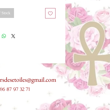
tion réalisée avec amour par une
à Montpellier rien que vous mes
f Stock
oeurs
magnifique velour rouge et un fil
ulu la créer pour vous accompagner
vos cérémonies ,cercle de femmes ou
nt ainsi voyager avec vous et vos
d'onctions et vos talismans partout
 monde 🌹
ersdesetoiles@gmail.com
0)6 87 97 32 71