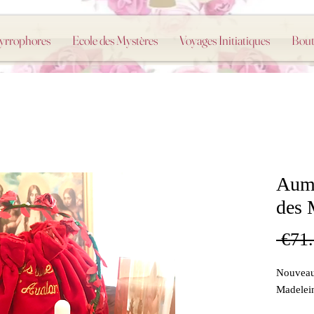
Myrrophores
Ecole des Mystères
Voyages Initiatiques
Bout
Aumô
des 
 €71.
Nouveaut
Madelei