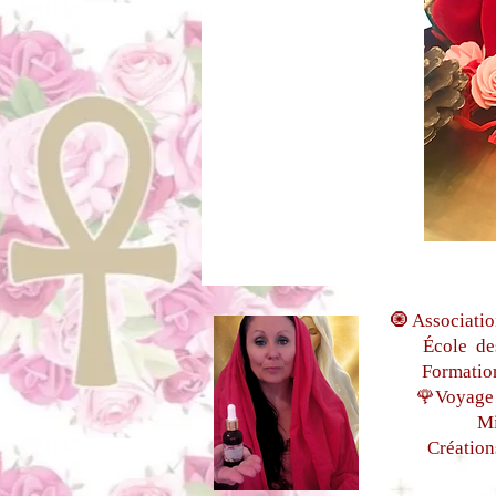
🧿 Associatio
École de
Formatio
🌹Voyage 
Mi
Création