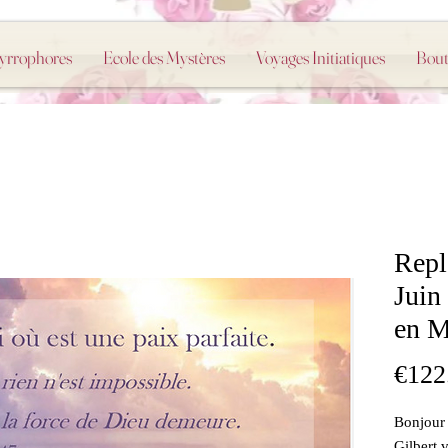
Myrrophores
Ecole des Mystères
Voyages Initiatiques
Bout
Repl
Juin
en M
€122
Bonjour 
Gilbert 