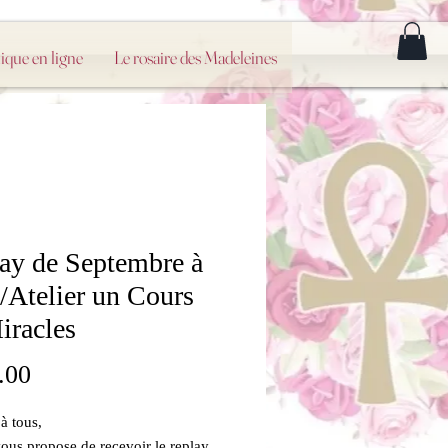
ique en ligne
Le rosaire des Madeleines
ay de Septembre à
 /Atelier un Cours
iracles
Price
.00
à tous,
vous propose de recevoir le replay