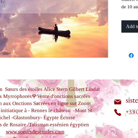
de 10 at
Miracles
Enregist
Add t
2025
Les 10 é
Le Retou
comprend
Le pardon
intérieur
Illusion
comme u
n Sœurs des étoiles Alice Stern Gilbert Lindat
La peur 
s Myrrophores🌹Vente d'onctions sacrées
sist
n aux Onctions Sacrées
en ligne sur Zoom
Le Saint
initiatique à - Rennes le château
-Mont St
intérieur
+33(
chel -
Glastonbury-
Égypte
Écosse
Le mirac
s de Rosaire /Talisman essénien égyptien
L’innoce
www.soeursdesetoiles.com
nous so