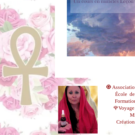
🧿 Associatio
École de
Formatio
🌹Voyage 
Mi
Création