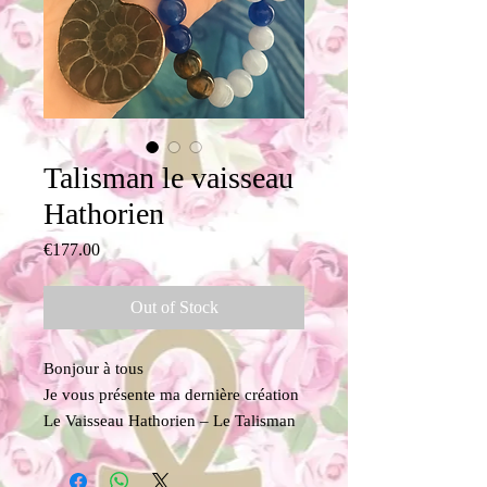
Talisman le vaisseau
Hathorien
Price
€177.00
Out of Stock
Bonjour à tous
Je vous présente ma dernière création
Le Vaisseau Hathorien – Le Talisman
guérison des Eaux Sacrées
Plongez dans les profondeurs de la