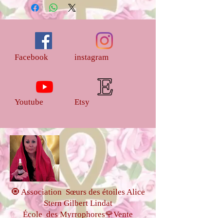
Myrrophores et les Parfums
d'Onctions
Un guide d'utilsation vous sera offert
avec l'onction
Facebook
instagram
Merci de diffuser les effluves divines
de ses onctions qui annoncent la
résurrection en christ de nos frères et
Youtube
Etsy
soeurs
Elles ne peuvent en aucun cas se
substituer àun avis, diagnostic ou
traitement médical professionnel.
Les onctions ne sont ni écheangeable
ni remboursable
🧿 Association Sœurs des étoiles Alice
Stern Gilbert Lindat
École des Myrrophores🌹Vente