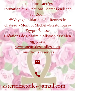
d'onctions sacrées
Formation aux Onctions Sacrées
en ligne
sur Zoom
🌹Voyage initiatique à - Rennes le
château
-Mont St Michel -
Glastonbury-
Égypte
Écosse
Créations de Rosaire /Talisman essénien
égyptien
www.soeursdesetoiles.com
Tous droits réservés
sistersdesetoiles@gmail.com
+33(0)6 87 97 32 71