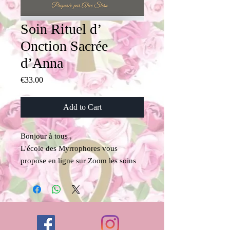
Soin Rituel d’
Onction Sacrée
d’Anna
Price
€33.00
Add to Cart
Bonjour à tous ,
L'école des Myrrophores vous
propose en ligne sur Zoom les soins
d'onctions Rituels 𓋹
​ Au tarif exceptionnel de 33 euros
Vous recevrez une fois le règlement
effectué
Un lien privé de la vidéo du soin ,(le