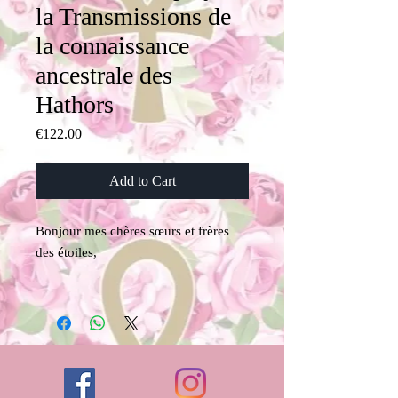
la Transmissions de
la connaissance
ancestrale des
Hathors
Price
€122.00
Add to Cart
Bonjour mes chères sœurs et frères
des étoiles,
Nous sommes en joie de vous
présenter une nouveauté 2026 ,éclairé
par le langage des oiseaux