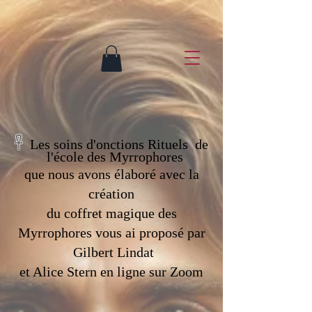
𓋹
Les soins d'onctions Rituels de
l'école des Myrrophores
que nous avons élaboré avec la
création
du coffret magique des
Myrrophores vous ai proposé par
Gilbert Lindat
et Alice Stern en ligne sur Zoom