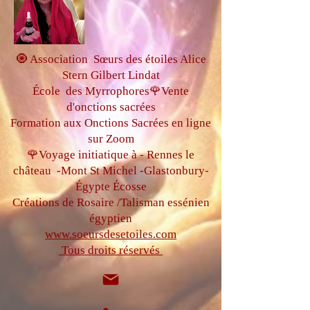
🧿 Association Sœurs des étoiles Alice
Stern Gilbert Lindat
École des Myrrophores🌹Vente
d'onctions sacrées
Formation aux Onctions Sacrées
en ligne
sur Zoom
🌹Voyage initiatique à - Rennes le
château
-Mont St Michel -
Glastonbury-
Égypte
Écosse
Créations de Rosaire /Talisman essénien
égyptien
www.soeursdesetoiles.com
Tous droits réservés