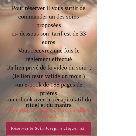
Pour réserver il vous suffit de
commander un des soins
proposées
ci- dessous son tarif est de 33
euros
Vous recevrez une fois le
règlement effectué
Un lien privé de la vidéo du soin ,
(le lien reste valide un mois )
-un e-book de 188 pages de
prières
-un e-book avec le récapitulatif du
rituel et du mantra
l'onction n'est pas comprise dans
le tarif
Réserver le Soin Joseph a cliquer ici