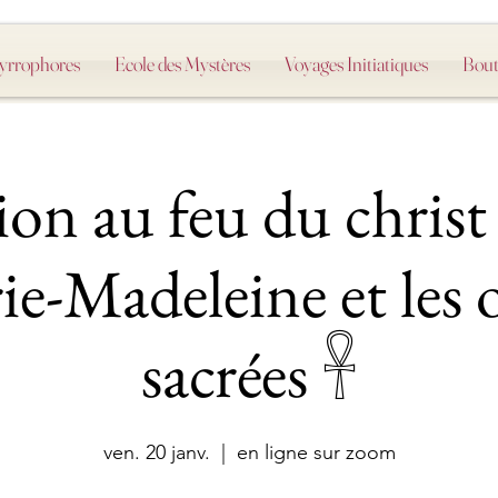
Myrrophores
Ecole des Mystères
Voyages Initiatiques
Bout
tion au feu du chris
ie-Madeleine et les 
sacrées 𓋹
ven. 20 janv.
  |  
en ligne sur zoom