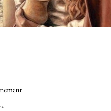
vénement
ge