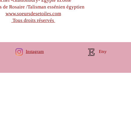
chel -
Glastonbury-
Égypte
Écosse
s de Rosaire /Talisman essénien égyptien
www.soeursdesetoiles.com
Tous droits réservés
Instagram
Etsy