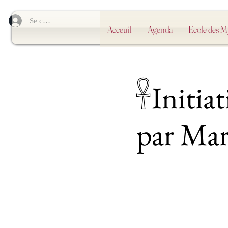
Se connecter
Acceuil
Agenda
Ecole des 
𓋹Initia
par Mar