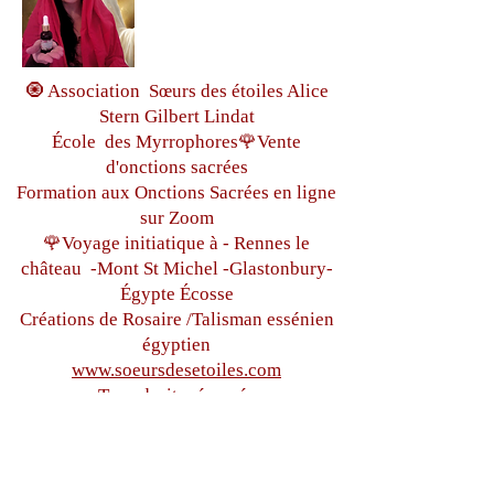
🧿 Association Sœurs des étoiles Alice
Stern Gilbert Lindat
École des Myrrophores🌹Vente
d'onctions sacrées
Formation aux Onctions Sacrées
en ligne
sur Zoom
🌹Voyage initiatique à - Rennes le
château
-Mont St Michel -
Glastonbury-
Égypte
Écosse
Créations de Rosaire /Talisman essénien
égyptien
www.soeursdesetoiles.com
Tous droits réservés