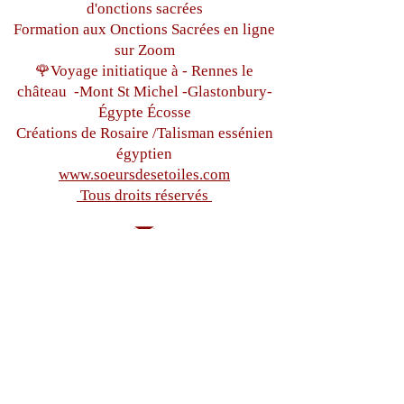
d'onctions sacrées
Formation aux Onctions Sacrées
en ligne
sur Zoom
🌹Voyage initiatique à - Rennes le
château
-Mont St Michel -
Glastonbury-
Égypte
Écosse
Créations de Rosaire /Talisman essénien
égyptien
www.soeursdesetoiles.com
Tous droits réservés
soeursdesetoiles@gmail.com
+33(0)6 87 97 32 71