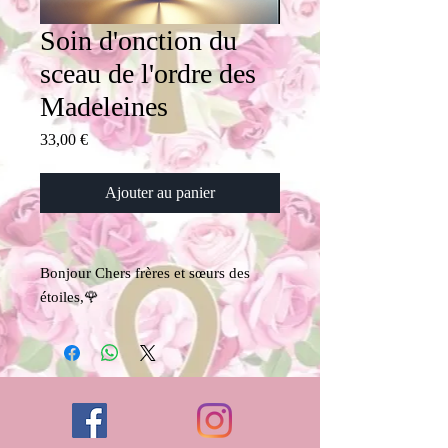
Soin d'onction du
sceau de l'ordre des
Madeleines
Prix
33,00 €
Ajouter au panier
Bonjour Chers frères et sœurs des
étoiles,🌹
Nouveauté 2026
Activation du sceau de l'ordre des
Madeleines 🌹
L'année 2026 marque l'aube d'une
profonde transformation .