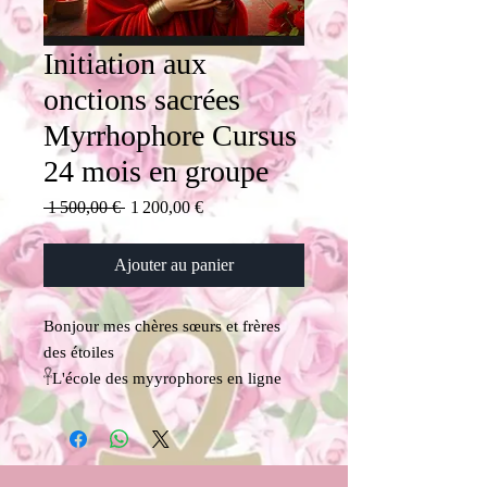
Initiation aux
onctions sacrées
Myrrhophore Cursus
24 mois en groupe
Prix
Prix
 1 500,00 € 
1 200,00 €
original
promotionnel
Ajouter au panier
Bonjour mes chères sœurs et frères
des étoiles
𓋹
L'école des myyrophores en ligne
vous présente le cursus de l'année
2026 /2027
et les formalités d'inscriptions
𓋹
On démarre le lundi 07 et 11