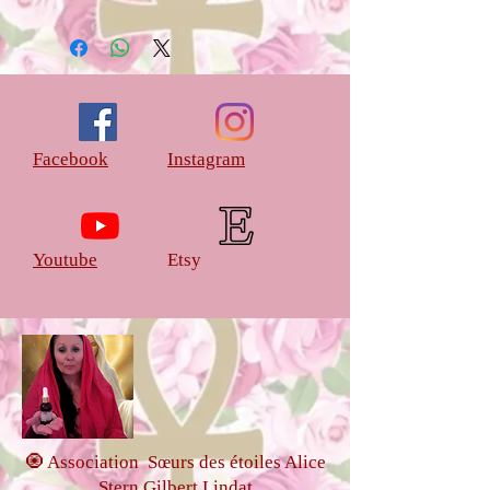
Coffret Magique des Myrrophores
composée de 22 onctions sacrées
Flacon de 30 ml
Les ingrédients sont à 100% d'origine
naturelle et biologique
Facebook
Instagram
Pour l’œuvre alchimique dans la
matrice des eaux ,on vous propose 9
onctions de la médecine de la Rose ci
dessous
Youtube
Etsy
-Onction sacrée Vierge noire
-Onction sacrée Déesse Hathor
-Onction sacrée Bastet
-Onction sacrée Mère Marie
-Onction sacrée Anna
-Onction sacrée Première Lune
-Onction sacrée Mâat
-Onction sacrée Tara verte
🧿 Association Sœurs des étoiles Alice
-Onction sacrée Bison Blanc
Stern Gilbert Lindat