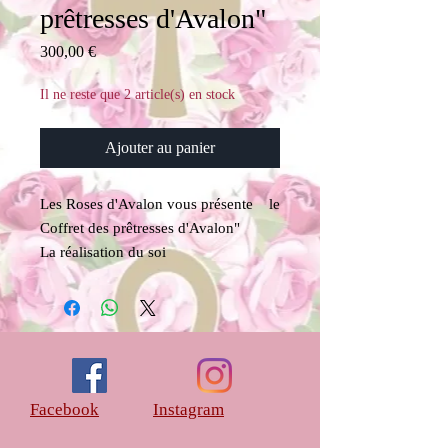
prêtresses d'Avalon"
Prix
300,00 €
Il ne reste que 2 article(s) en stock
Ajouter au panier
Les Roses d'Avalon vous présente le
Coffret des prêtresses d'Avalon"
La réalisation du soi
Par les huiles d'Onctions Sacrées
Myrrophores et les Parfums
d'Onctions
Nous sommes en joie de vous
présenter
"le Coffret des prêtresses
Facebook
Instagram
d'Avalon"