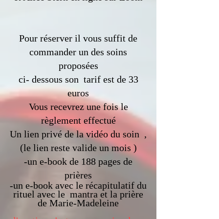
Pour réserver il vous suffit de
commander un des soins
proposées
ci- dessous son tarif est de 33
euros
Vous recevrez une fois le
règlement effectué
Un lien privé de la vidéo du soin ,
(le lien reste valide un mois )
-un e-book de 188 pages de
prières
-un e-book avec le récapitulatif du
rituel avec le mantra et la prière
de Marie-Madeleine