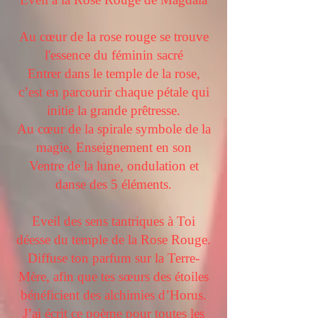
Au cœur de la rose rouge se trouve
l'essence du féminin sacré
Entrer dans le temple de la rose,
c’est en parcourir chaque pétale qui
initie la grande prêtresse.
Au cœur de la spirale symbole de la
magie, Enseignement en son
Ventre de la lune, ondulation et
danse des 5 éléments.
Eveil des sens tantriques à Toi
déesse du temple de la Rose Rouge.
Diffuse ton parfum sur la Terre-
Mère, afin que tes sœurs des étoiles
bénéficient des alchimies d’Horus.
J’ai écrit ce poème pour toutes les