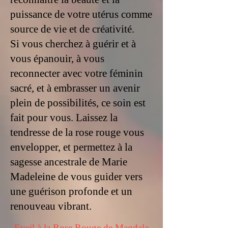
puissance de votre utérus comme
source de vie et de créativité.
Si vous cherchez à guérir et à
vous épanouir, à vous
reconnecter avec votre féminin
sacré, et à embrasser un avenir
plein de possibilités, ce soin est
fait pour vous. Laissez la
tendresse de la rose rouge vous
envelopper, et permettez à la
sagesse ancestrale de Marie
Madeleine de vous guider vers
une guérison profonde et un
renouveau vibrant.
Eveil à la Rose Rouge de Magdala