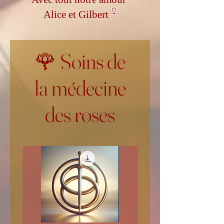
𓋹
Alice et Gilbert
🌹 Soins de
la médecine
des roses