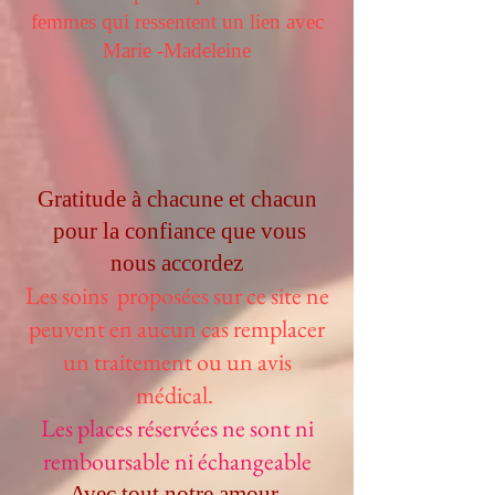
femmes qui ressentent un lien avec
Marie -Madeleine
Gratitude à chacune et chacun
pour la confiance que vous
nous accordez
Les soins proposées sur ce site ne
peuvent en aucun cas remplacer
un traitement ou un avis
médical.
Les places réservées ne sont ni
remboursable ni échangeable
Avec tout notre amour