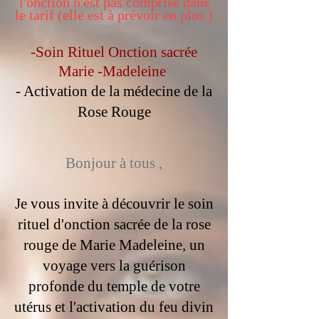
l'onction n'est pas comprise dans
le tarif (elle est à prévoir en plus )
-Soin Rituel Onction sacrée
Marie -Madeleine
- Activation de la médecine de la
Rose Rouge
Bonjour à tous ,​
J
e vous invite à découvrir le soin
rituel d'onction sacrée
de la rose
rouge de Marie Madeleine, un
voyage vers la guérison
profonde du temple de votre
utérus et l'activation du feu divin