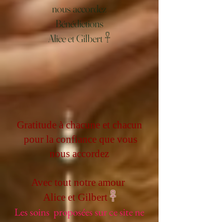
nous accordez
Bénédictions
Alice et Gilbert 𓋹
Gratitude à chacune et chacun
pour la confiance que vous
nous accordez
Avec tout notre amour
𓋹
Alice et Gilbert
Les soins proposées sur ce site ne