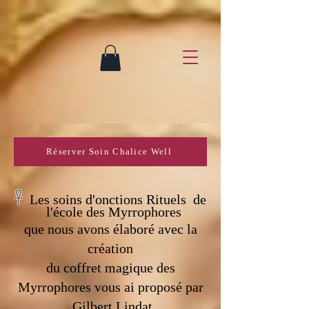
Réserver Soin Chalice Well
𓋹
Les soins d'onctions Rituels de
l'école des Myrrophores
que nous avons élaboré avec la
création
du coffret magique des
Myrrophores vous ai proposé par
Gilbert Lindat