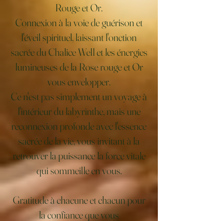
Rouge et Or.
Connexion à la voie de guérison et
l'éveil spirituel, laissant l'onction
sacrée du Chalice Well et les énergies
lumineuses de la Rose rouge et Or
vous envelopper.
Ce n'est pas simplement un voyage à
l'intérieur du labyrinthe, mais une
reconnexion profonde avec l'essence
sacrée de la vie, vous invitant à la
retrouver la puissance la force vitale
qui sommeille en vous.
Gratitude à chacune et chacun pour
la confiance que vous