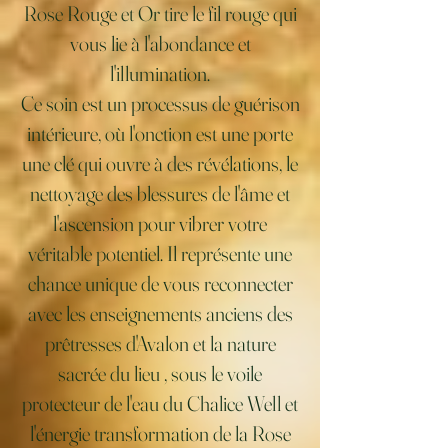
Rose Rouge et Or tire le fil rouge qui
vous lie à l'abondance et
l'illumination.
Ce soin est un processus de guérison
intérieure, où l'onction est une porte
une clé qui ouvre à des révélations, le
nettoyage des blessures de l'âme et
l'ascension pour vibrer votre
véritable potentiel. Il représente une
chance unique de vous reconnecter
avec les enseignements anciens des
prêtresses d'Avalon et la nature
sacrée du lieu , sous le voile
protecteur de l'eau du Chalice Well et
l'énergie transformation de la Rose