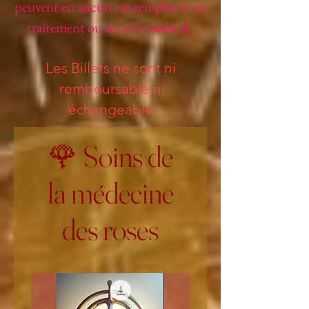
peuvent en aucun cas remplacer un
traitement ou un avis médical.
Les Billets ne sont ni
remboursable ni
échangeable
🌹 Soins de
la médecine
des roses