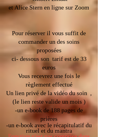
et Alice Stern en ligne sur Zoom
Pour réserver il vous suffit de
commander un des soins
proposées
ci- dessous son tarif est de 33
euros
Vous recevrez une fois le
règlement effectué
Un lien privé de la vidéo du soin ,
(le lien reste valide un mois )
-un e-book de 188 pages de
prières
-un e-book avec le récapitulatif du
rituel et du mantra
l'onction n'est pas comprise dans