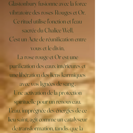
Glastonbury fusionne avec la force
vibratoire des roses Rouges et Or.
Ce rituel utilise l'onction et l'eau
sacrée du Chalice Well,
C'est un Acte de réunification entre
vous et le divin,
La rose rouge et Or est une
purification des eaux intérieures et
une libération des liens karmiques
avec vos lignées de sang .
Une activation de la protection
spirituelle pour un renouveau.
L'eau, imprégnée des énergies de ce
lieu saint, agit comme un catalyseur
de transformation, tandis que la