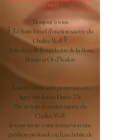
le tarif
Bonjour à tous
𓋹 -Le Soin Rituel d'onction sacrée du
Chalice Well 𓋹
-Activation de la médecine de la Rose
Rouge et Or d'Avalon
Tous les soins sont proposées en
ligne sur Zoom Durée 2 h
Par ce soin d'onction sacrée du
Chalice Well,
Je vous invite à une immersion une
guérison profonde où l'eau bénite de