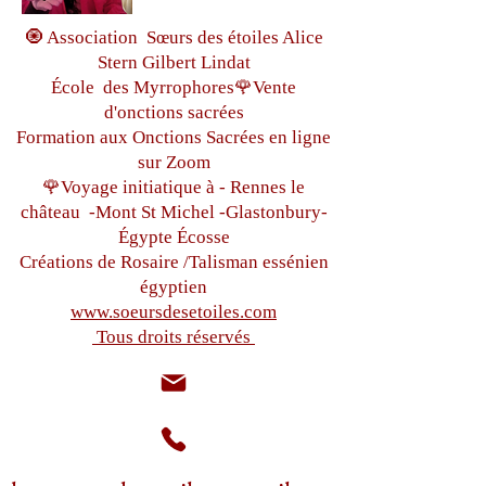
🧿 Association Sœurs des étoiles Alice
Stern Gilbert Lindat
École des Myrrophores🌹Vente
d'onctions sacrées
Formation aux Onctions Sacrées
en ligne
sur Zoom
🌹Voyage initiatique à - Rennes le
château
-Mont St Michel -
Glastonbury-
Égypte
Écosse
Créations de Rosaire /Talisman essénien
égyptien
www.soeursdesetoiles.com
Tous droits réservés