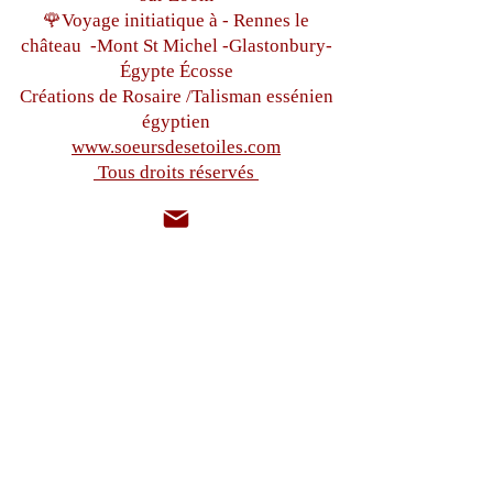
🌹Voyage initiatique à - Rennes le
château
-Mont St Michel -
Glastonbury-
Égypte
Écosse
Créations de Rosaire /Talisman essénien
égyptien
www.soeursdesetoiles.com
Tous droits réservés
hermanasdesetoiles@gmail.co
m
+33(0)6 87 97 32 71