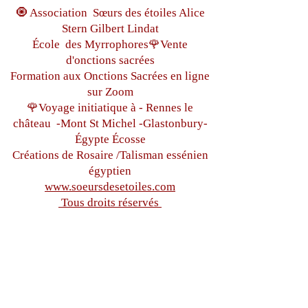
🧿 Association Sœurs des étoiles Alice
Stern Gilbert Lindat
École des Myrrophores🌹Vente
d'onctions sacrées
Formation aux Onctions Sacrées
en ligne
sur Zoom
🌹Voyage initiatique à - Rennes le
château
-Mont St Michel -
Glastonbury-
Égypte
Écosse
Créations de Rosaire /Talisman essénien
égyptien
www.soeursdesetoiles.com
Tous droits réservés
hermanasdesetoiles@gmail.co