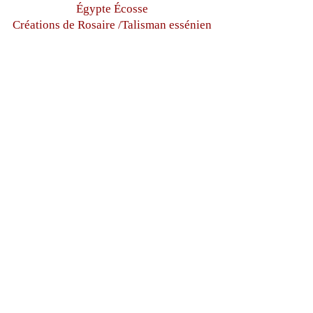
Égypte
Écosse
Créations de Rosaire /Talisman essénien
égyptien
www.soeursdesetoiles.com
Tous droits réservés
hermanasdesetoiles@gmail.co
m
+33(0)6 87 97 32 71