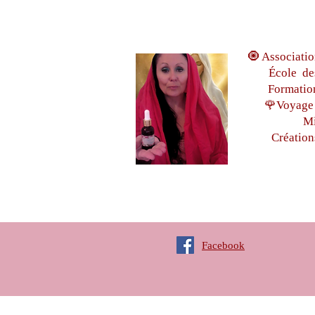
🧿 Associatio
École de
Formatio
🌹Voyage 
Mi
Création
Facebook