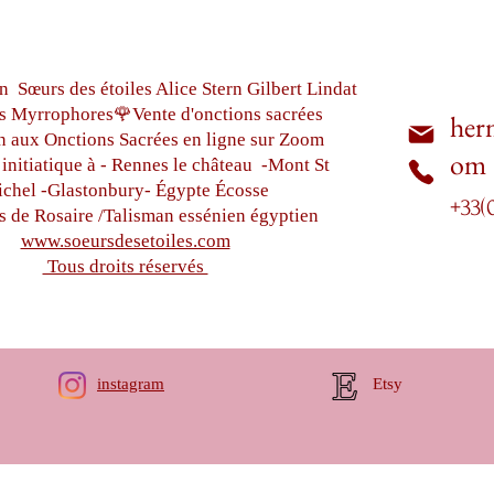
n Sœurs des étoiles Alice Stern Gilbert Lindat
s Myrrophores🌹Vente d'onctions sacrées
her
n aux Onctions Sacrées
en ligne sur Zoom
om
initiatique à - Rennes le château
-Mont St
chel -
Glastonbury-
Égypte
Écosse
+33(
s de Rosaire /Talisman essénien égyptien
www.soeursdesetoiles.com
Tous droits réservés
instagram
Etsy