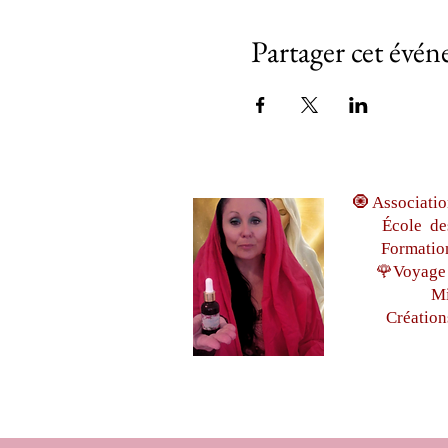
Partager cet évé
🧿 Associatio
École de
Formatio
🌹Voyage 
Mi
Création