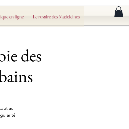
ique en ligne
Le rosaire des Madeleines
oie des
bains
tout au
gularité