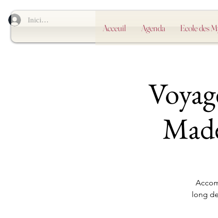
Iniciar sesión
Acceuil
Agenda
Ecole des 
Voyage
Made
Accomp
long de