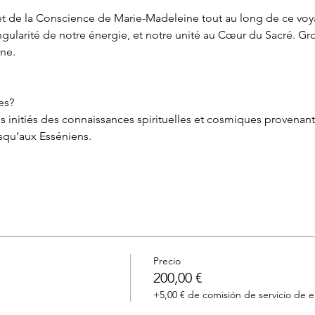
 de la Conscience de Marie-Madeleine tout au long de ce voya
singularité de notre énergie, et notre unité au Cœur du Sacré. G
une.
es? 
nitiés des connaissances spirituelles et cosmiques provenant 
squ’aux Esséniens. 
Precio
200,00 €
+5,00 € de comisión de servicio de 