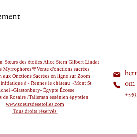
nement
n Sœurs des étoiles Alice Stern Gilbert Lindat
s Myrrophores🌹Vente d'onctions sacrées
her
n aux Onctions Sacrées
en ligne sur Zoom
om
initiatique à - Rennes le château
-Mont St
chel -
Glastonbury-
Égypte
Écosse
+33(
s de Rosaire /Talisman essénien égyptien
www.soeursdesetoiles.com
Tous droits réservés