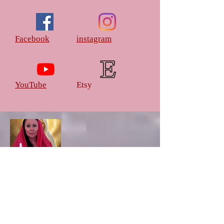
Facebook
instagram
YouTube
Etsy
🧿 Association Sœurs des étoiles Alice
Stern Gilbert Lindat
École des Myrrophores🌹Vente
d'onctions sacrées
Formation aux Onctions Sacrées
en ligne