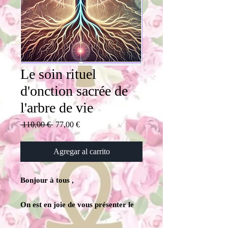
Le soin rituel
d'onction sacrée de
l'arbre de vie
Precio
Precio
 110,00 € 
77,00 €
de
oferta
Agregar al carrito
Bonjour à tous ,
On est en joie de vous présenter le
soin d’Onction Sacrée – Rituel de