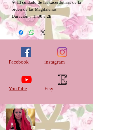
🌹 El cuidado de las sacerdotisas de la
orden de las Magdalenas
Duración : 1h30 a 2h
Preparo unciones a base de rosas para
ti que permiten la activación por
geometría sagrada en el templo
Te ofrezco un preparado a base de
rosas para ingerir a modo de tisana
para trabajar con las frecuencias de la
Facebook
instagram
rosa.
Es un tratamiento energético que
trabaja con el corazón de la rosa
acompañado de los 7 cálices de cristal
YouTube
Etsy
y las 7 rosas que nos permiten trabajar
nuestros diferentes cuerpos sobre las
7 esferas.
Solo ofrezco 3 tratamientos al mes