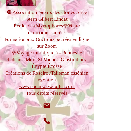
Trato que solo se hace de forma
presencial en Port ariane
🧿 Association Sœurs des étoiles Alice
(listones)
Stern Gilbert Lindat
École des Myrrophores🌹Vente
d'onctions sacrées
Formation aux Onctions Sacrées
en ligne
sur Zoom
🌹Voyage initiatique à - Rennes le
château
-Mont St Michel -
Glastonbury-
Égypte
Écosse
Créations de Rosaire /Talisman essénien
égyptien
www.soeursdesetoiles.com
Tous droits réservés