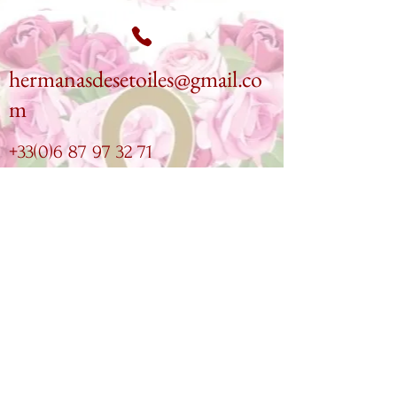
hermanasdesetoiles@gmail.co
m
+33(0)6 87 97 32 71