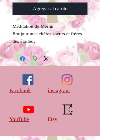
Agregar al carrito
Méditation de Merlin
Bonjour mes chères soeurs et frères
des étoiles ,
Dimanche 31 Octobre Je vous
propose pour célébrer Samhain Le
nouvel an des sorcières ,de plonger au
coeur de la magie avec Merlin
Je vous propose une Médiation au
coeur de la magie de Merlin et à
Facebook
instagram
ses pouvoirs (durée une heure )
Vous pouvez commander l'onction
sacrée de Merlin (nouvelle création
)pour vous relier à la MAGIE DE
YouTube
Etsy
Merlin
(à utilser pour la protection de vos
foyers ,pour activer vos malas