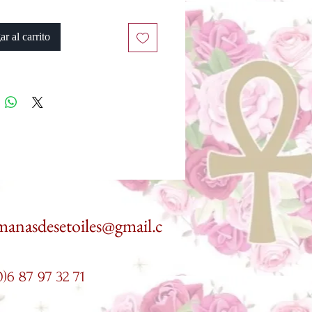
huiles d'Onctions Sacrées
res et les Parfums d'Onctions
r al carrito
 diffuser les effluves divines de ses
 qui annoncent la résurrection en
 nos frères et soeurs
 d'utilsation vous sera offert avec
n
 peuvent en aucun cas se
er àun avis, diagnostic ou
nt médical professionnel.
ions ne sont ni écheangeable ni
sable
manasdesetoiles@gmail.c
0)6 87 97 32 71