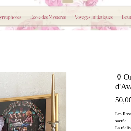
Myrrophores
Ecole des Mystères
Voyages Initiatiques
Bout
🏺On
d'Av
50,0
Les Rose
sacrée 
La réalis