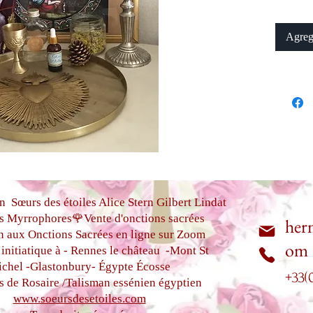
Par les 
Myrropho
Agrega
Merci de
onctions
christ de
Un guide
l'onctio
Elles ne
substitu
traiteme
Les onct
n Sœurs des étoiles Alice Stern Gilbert Lindat
rembour
s Myrrophores🌹Vente d'onctions sacrées
her
n aux Onctions Sacrées
en ligne sur Zoom
om
initiatique à - Rennes le château
-Mont St
chel -
Glastonbury-
Égypte
Écosse
+33(
s de Rosaire /Talisman essénien égyptien
www.soeursdesetoiles.com