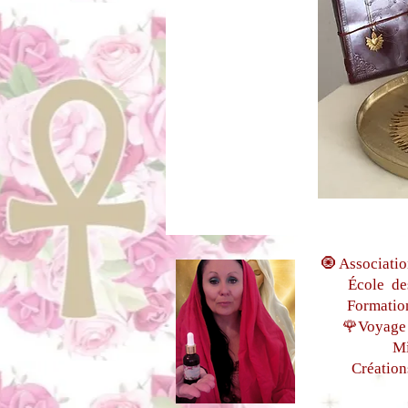
🧿 Associatio
École de
Formatio
🌹Voyage 
Mi
Création